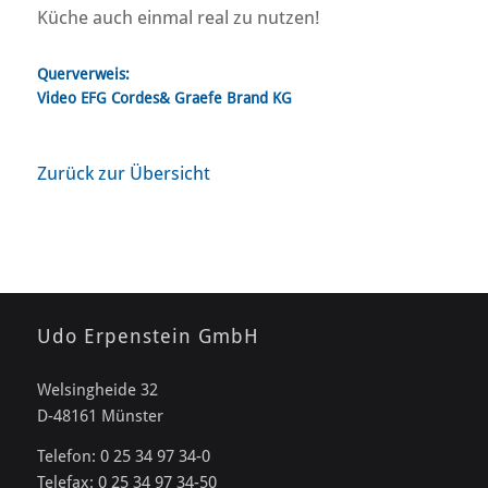
Küche auch einmal real zu nutzen!
Querverweis:
Video EFG Cordes& Graefe Brand KG
Zurück zur Übersicht
Udo Erpenstein GmbH
Welsingheide 32
D-48161 Münster
Telefon: 0 25 34 97 34-0
Telefax: 0 25 34 97 34-50