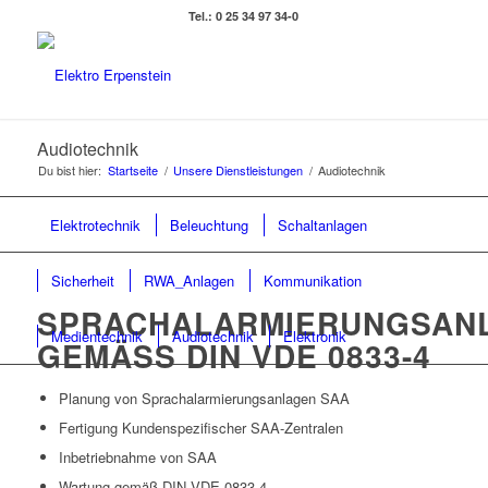
Tel.: 0 25 34 97 34-0
Audiotechnik
Du bist hier:
Startseite
/
Unsere Dienstleistungen
/
Audiotechnik
Elektrotechnik
Beleuchtung
Schaltanlagen
Sicherheit
RWA_Anlagen
Kommunikation
SPRACHALARMIERUNGSAN
Medientechnik
Audiotechnik
Elektronik
GEMÄSS DIN VDE 0833-4
Planung von Sprachalarmierungsanlagen SAA
Fertigung Kundenspezifischer SAA-Zentralen
Inbetriebnahme von SAA
Wartung gemäß DIN VDE 0833-4