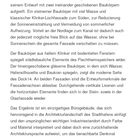
seinem Entwurf mit zwei ineinander geschobenen Baukörpern
aufgreift. Ein steinerner Baukörper mit viel Masse und
klassischer Klinker-Lochfassade zum Süden, zur Reduzierung
der Sonneneinstrahlung und Vermeidung von sommerlicher
Aufheizung. Vorteil an der Nordlage zum Kanal ist dadurch auch
der jederzeit mögliche freie Blick auf das Wasser, ohne bei
Sonnenschein die gesamte Fassade verschatten zu müssen.
Der Baukörper aus hellem Klinker mit bodentiefen Fenstern
spiegelt städtebauliche Elemente des Flechtheimspeichers wider.
Der hineingeschobene gläserne Baukörper, in dem sich Wasser,
Hafensilhouette und Baukran spiegeln, zeigt die moderne Seite
des Dock14. An beiden Fassaden sind die Entwurfsmerkmale der
Fassadenachsen ablesbar. Durchgehende vertikale Lisenen und
die horizontalen Elemente finden sich in der Stein- sowie in der
Glasfassade wieder.
Das Ergebnis ist ein einzigartiges Bürogebäude, das sich
hervorragend in die Architekturlandschaft des Stadthafens einfügt
und den ursprünglichen wichtigen Industriestandort durch Farbe
und Material interpretiert und dabei doch eine zurückhaltende
Architektursprache aufweist, um das benachbarte Denkmal