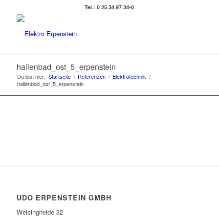
Tel.: 0 25 34 97 34-0
hallenbad_ost_5_erpenstein
Du bist hier:
Startseite
/
Referenzen
/
Elektrotechnik
/
hallenbad_ost_5_erpenstein
UDO ERPENSTEIN GMBH
Welsingheide 32