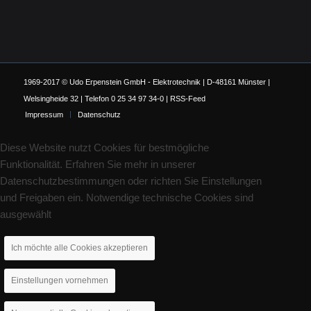
1969-2017 © Udo Erpenstein GmbH - Elektrotechnik | D-48161 Münster |
Welsingheide 32 | Telefon 0 25 34 97 34-0 |
RSS-Feed
Impressum
Datenschutz
Diese Website nutzt Cookies für bestmögliche
Funktionalität. Erfahren Sie mehr in unserer
Datenschutzbestimmungen oder richten Sie Einstellungen
und Freigaben ein. Notwendige technische Cookies sind
ausgewählt
Ich möchte alle Cookies akzeptieren
Einstellungen vornehmen