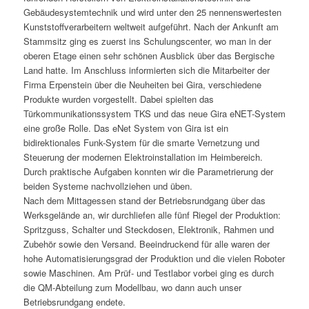
Gebäudesystemtechnik und wird unter den 25 nennenswertesten
Kunststoffverarbeitern weltweit aufgeführt. Nach der Ankunft am
Stammsitz ging es zuerst ins Schulungscenter, wo man in der
oberen Etage einen sehr schönen Ausblick über das Bergische
Land hatte. Im Anschluss informierten sich die Mitarbeiter der
Firma Erpenstein über die Neuheiten bei Gira, verschiedene
Produkte wurden vorgestellt. Dabei spielten das
Türkommunikationssystem TKS und das neue Gira eNET-System
eine große Rolle. Das eNet System von Gira ist ein
bidirektionales Funk-System für die smarte Vernetzung und
Steuerung der modernen Elektroinstallation im Heimbereich.
Durch praktische Aufgaben konnten wir die Parametrierung der
beiden Systeme nachvollziehen und üben.
Nach dem Mittagessen stand der Betriebsrundgang über das
Werksgelände an, wir durchliefen alle fünf Riegel der Produktion:
Spritzguss, Schalter und Steckdosen, Elektronik, Rahmen und
Zubehör sowie den Versand. Beeindruckend für alle waren der
hohe Automatisierungsgrad der Produktion und die vielen Roboter
sowie Maschinen. Am Prüf- und Testlabor vorbei ging es durch
die QM-Abteilung zum Modellbau, wo dann auch unser
Betriebsrundgang endete.