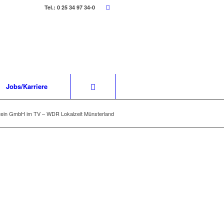
Tel.: 0 25 34 97 34-0
Jobs/Karriere
tein GmbH im TV – WDR Lokalzeit Münsterland