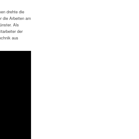
en drehte die
r die Arbeiten am
ünster. Als
tarbeiter der
echnik aus