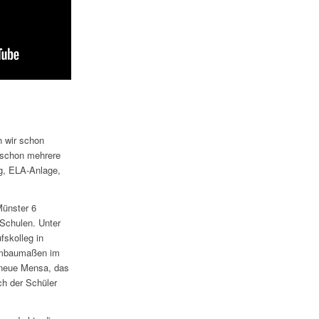
n wir schon
t schon mehrere
ng, ELA-Anlage,
Münster 6
 Schulen. Unter
fskolleg in
Umbaumaßen im
 neue Mensa, das
ch der Schüler