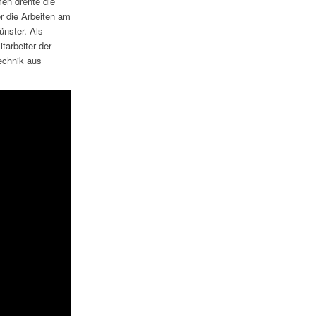
en drehte die
r die Arbeiten am
ünster. Als
tarbeiter der
echnik aus