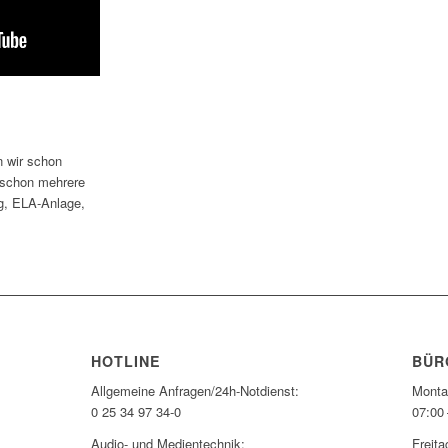
n wir schon
t schon mehrere
ng, ELA-Anlage,
HOTLINE
BÜR
Allgemeine Anfragen/24h-Notdienst:
Monta
0 25 34 97 34-0
07:00 
Audio- und Medientechnik:
Freita