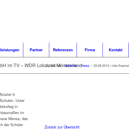
tleistungen
Partner
Referenzen
Firma
Kontakt
mbH im TV – WDR Lokalzeit Münsterland
Du bist hier:
Startseite
/
News
/
25.08.2010 | Udo Erpens
Münster 6
 Schulen. Unter
fskolleg in
Umbaumaßen im
 neue Mensa, das
ch der Schüler
Zurück zur Übersicht