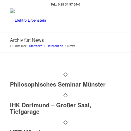
Tel.: 0 25 34 97 34-0
Archiv für: News
Du bist hier:
Startseite
/
Referenzen
/
News
Philosophisches Seminar Münster
IHK Dortmund – Großer Saal,
Tiefgarage